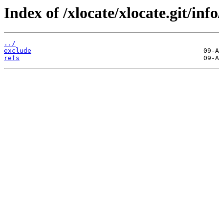
Index of /xlocate/xlocate.git/info
../
exclude
refs